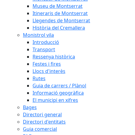
Museu de Montserrat
Itineraris de Montserrat
Llegendes de Montserrat
Història del Cremallera
Monistrol vila
Introducció
Transport
Ressenya històrica
Festes i fires
Llocs d'interès
Rutes
Guia de carrers / Plànol
Informació geogràfica
El municipi en xifres
Bages
Directori general
Directori d'entitats
Guia comercial