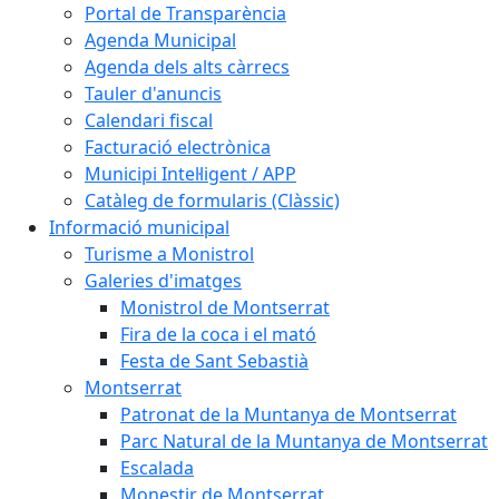
Portal de Transparència
Agenda Municipal
Agenda dels alts càrrecs
Tauler d'anuncis
Calendari fiscal
Facturació electrònica
Municipi Intel·ligent / APP
Catàleg de formularis (Clàssic)
Informació municipal
Turisme a Monistrol
Galeries d'imatges
Monistrol de Montserrat
Fira de la coca i el mató
Festa de Sant Sebastià
Montserrat
Patronat de la Muntanya de Montserrat
Parc Natural de la Muntanya de Montserrat
Escalada
Monestir de Montserrat