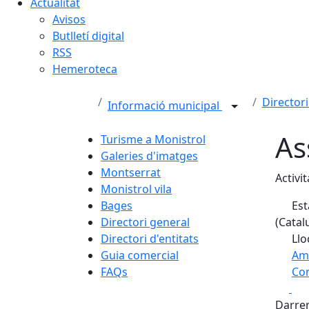
Actualitat
Avisos
Butlletí digital
RSS
Hemeroteca
Directori
Informació municipal
As
Turisme a Monistrol
Galeries d'imatges
Montserrat
Activi
Monistrol vila
Bages
Est
Directori general
(Catal
Directori d'entitats
Llo
Guia comercial
Am
FAQs
Com
Fa
+
Darrer