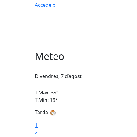
Accedeix
Meteo
Divendres, 7 d’agost
T.Màx: 35°
T.Min: 19°
Tarda
1
2