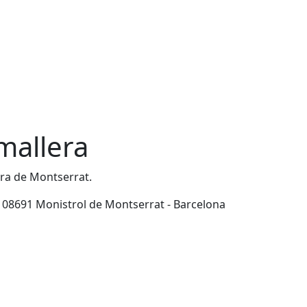
mallera
lera de Montserrat.
 - 08691 Monistrol de Montserrat - Barcelona
Leaflet
| ©
OpenStreetMap
contributors