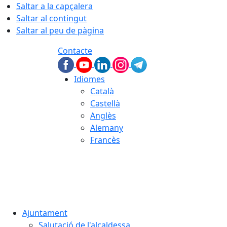
Saltar a la capçalera
Saltar al contingut
Saltar al peu de pàgina
Contacte
Idiomes
Català
Castellà
Anglès
Alemany
Francès
06.08.2026 | 15:54
Ajuntament
Salutació de l'alcaldessa