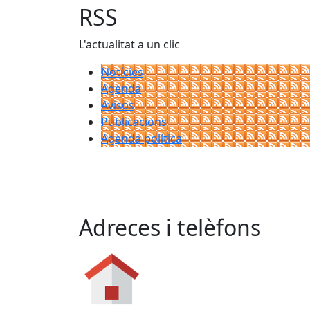
−
RSS
L'actualitat a un clic
Notícies
Agenda
Avisos
Publicacions
Agenda política
Adreces i telèfons