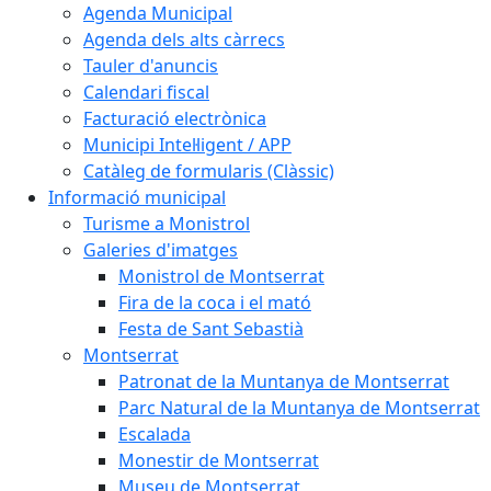
Agenda Municipal
Agenda dels alts càrrecs
Tauler d'anuncis
Calendari fiscal
Facturació electrònica
Municipi Intel·ligent / APP
Catàleg de formularis (Clàssic)
Informació municipal
Turisme a Monistrol
Galeries d'imatges
Monistrol de Montserrat
Fira de la coca i el mató
Festa de Sant Sebastià
Montserrat
Patronat de la Muntanya de Montserrat
Parc Natural de la Muntanya de Montserrat
Escalada
Monestir de Montserrat
Museu de Montserrat