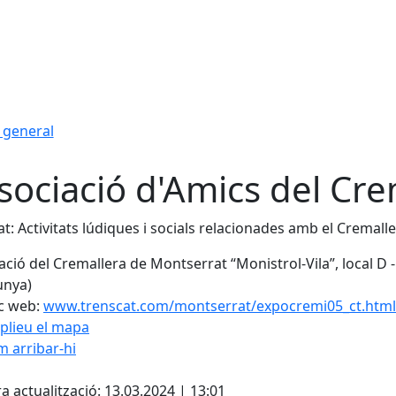
 general
sociació d'Amics del Cre
tat: Activitats lúdiques i socials relacionades amb el Cremal
ació del Cremallera de Montserrat “Monistrol-Vila”, local D
unya)
c web:
www.trenscat.com/montserrat/expocremi05_ct.html
plieu el mapa
 arribar-hi
cebook
X
a actualització: 13.03.2024 | 13:01