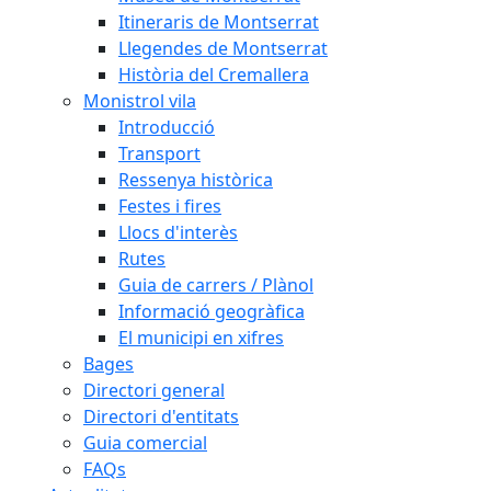
Itineraris de Montserrat
Llegendes de Montserrat
Història del Cremallera
Monistrol vila
Introducció
Transport
Ressenya històrica
Festes i fires
Llocs d'interès
Rutes
Guia de carrers / Plànol
Informació geogràfica
El municipi en xifres
Bages
Directori general
Directori d'entitats
Guia comercial
FAQs