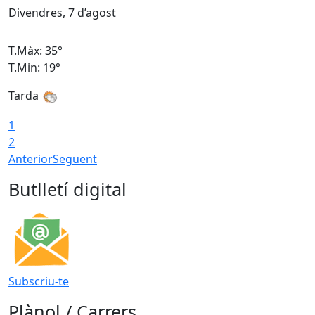
Divendres, 7 d’agost
D
T.Màx: 35°
T
T.Min: 19°
T
Tarda
T
1
2
Anterior
Següent
Butlletí digital
Subscriu-te
Plànol / Carrers