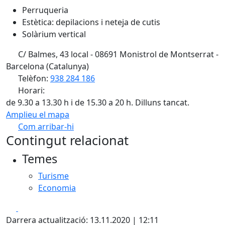
Perruqueria
Estètica: depilacions i neteja de cutis
Solàrium vertical
C/ Balmes, 43 local - 08691 Monistrol de Montserrat -
Barcelona (Catalunya)
Telèfon:
938 284 186
Horari:
de 9.30 a 13.30 h i de 15.30 a 20 h. Dilluns tancat.
Amplieu el mapa
Com arribar-hi
Leaflet
| ©
OpenStreetMap
contributors
Contingut relacionat
+
Temes
−
Turisme
Economia
Facebook
X
Darrera actualització: 13.11.2020 | 12:11