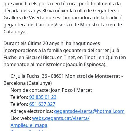
que avui dia els porta i en té cura, però finalment a la
dècada dels anys 80 va néixer la colla de Geganters i
Grallers de Viserta que és l'ambaixadora de la tradició
gegantera del barri de Viserta i de Monistrol arreu de
Catalunya.
Durant els últims 20 anys hi ha hagut noves
incorporacions a la família gegantera del carrer Julià
Fuchs: en Siscu el Biscu, en Tinet, en Tinot i en Quim (en
homenatge al monistrolenc Joaquín Espinosa).
C/ Julià Fuchs, 36 - 08691 Monistrol de Montserrat -
Barcelona (Catalunya)
Nom de contacte: Joan Pozo i Marcet
Telèfon:
93 835 01 23
Telèfon:
651 637 327
Adreça electrònica:
gegantsdeviserta@hotmail.com
Lloc web:
webs.gegants.cat/viserta/
Amplieu el mapa