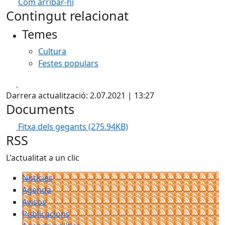
Com arribar-hi
Leaflet
| ©
OpenStreetMap
contributors
Contingut relacionat
+
Temes
−
Cultura
Festes populars
Facebook
X
Darrera actualització: 2.07.2021 | 13:27
Documents
Fitxa dels gegants
(275.94KB)
RSS
L'actualitat a un clic
Notícies
Agenda
Avisos
Publicacions