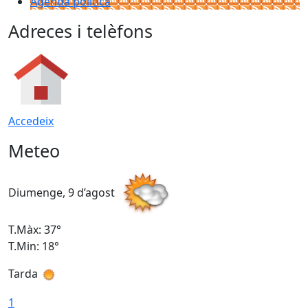
Agenda política
Adreces i telèfons
Accedeix
Meteo
Diumenge, 9 d’agost
D
T.Màx: 37°
T
T.Min: 18°
T
Tarda
T
1