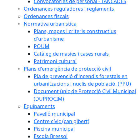
Convocatòries de personal - TANCADES
Ordenances reguladores i reglaments
Ordenances fiscals
Normativa urbanistica
Plans, mapes i criteris constructius
d'urbanisme
POUM
Catàleg de masies i cases rurals
Patrimoni cultural
Plans d'emergència de protecció civil
Pla de prevenció d'incendis forestals en
urbanitzacions i nuclis de població. (PPU)
Document únic de Protecció Civil Municipal
(DUPROCIM)
Equipaments
Pavelló municipal
Centre cívic (can gibert)
Piscina municipal
Escola Bressol