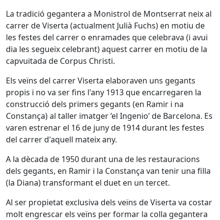
La tradició gegantera a Monistrol de Montserrat neix al
carrer de Viserta (actualment Julià Fuchs) en motiu de
les festes del carrer o enramades que celebrava (i avui
dia les segueix celebrant) aquest carrer en motiu de la
capvuitada de Corpus Christi.
Els veïns del carrer Viserta elaboraven uns gegants
propis i no va ser fins l'any 1913 que encarregaren la
construcció dels primers gegants (en Ramir i na
Constança) al taller imatger ’el Ingenio’ de Barcelona. Es
varen estrenar el 16 de juny de 1914 durant les festes
del carrer d'aquell mateix any.
A la dècada de 1950 durant una de les restauracions
dels gegants, en Ramir i la Constança van tenir una filla
(la Diana) transformant el duet en un tercet.
Al ser propietat exclusiva dels veïns de Viserta va costar
molt engrescar els veïns per formar la colla gegantera