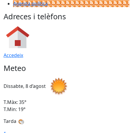
Agenda política
Adreces i telèfons
Accedeix
Meteo
Dissabte, 8 d’agost
D
T.Màx: 35°
T
T.Min: 19°
T
Tarda