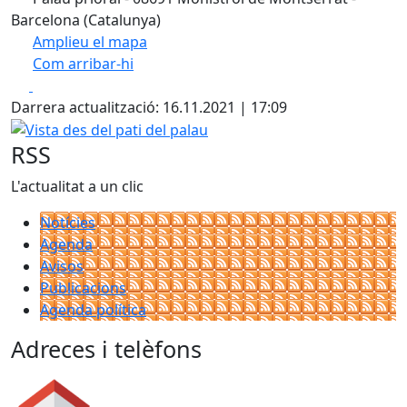
Barcelona (Catalunya)
Amplieu el mapa
Com arribar-hi
Leaflet
| ©
OpenStreetMap
contributors
Facebook
X
+
Darrera actualització: 16.11.2021 | 17:09
−
Vista des del pati del palau
RSS
L'actualitat a un clic
Notícies
Agenda
Avisos
Publicacions
Agenda política
Adreces i telèfons