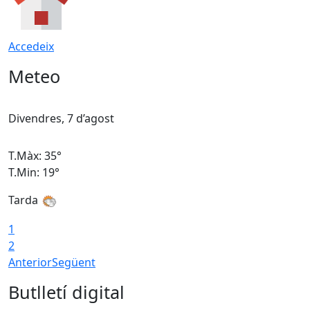
Accedeix
Meteo
Divendres, 7 d’agost
D
T.Màx: 35°
T
T.Min: 19°
T
Tarda
T
1
2
Anterior
Següent
Butlletí digital