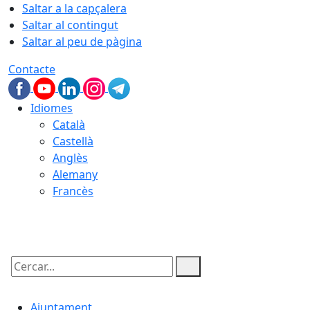
Saltar a la capçalera
Saltar al contingut
Saltar al peu de pàgina
Contacte
Idiomes
Català
Castellà
Anglès
Alemany
Francès
07.08.2026 | 04:24
Cercar:
Ajuntament