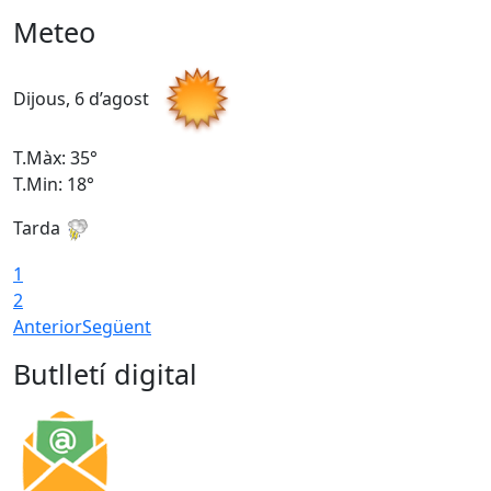
Meteo
Dijous, 6 d’agost
D
T.Màx: 35°
T
T.Min: 18°
T
Tarda
T
1
2
Anterior
Següent
Butlletí digital