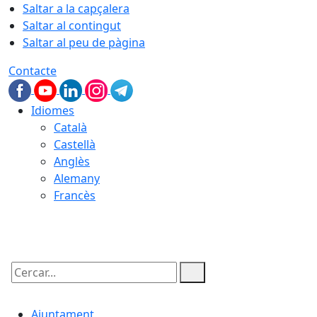
Saltar a la capçalera
Saltar al contingut
Saltar al peu de pàgina
Contacte
Idiomes
Català
Castellà
Anglès
Alemany
Francès
06.08.2026 | 08:51
Cercar:
Ajuntament