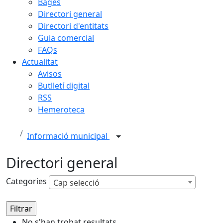
Bages
Directori general
Directori d'entitats
Guia comercial
FAQs
Actualitat
Avisos
Butlletí digital
RSS
Hemeroteca
Informació municipal
Directori general
Categories
Cap selecció
No s'han trobat resultats.