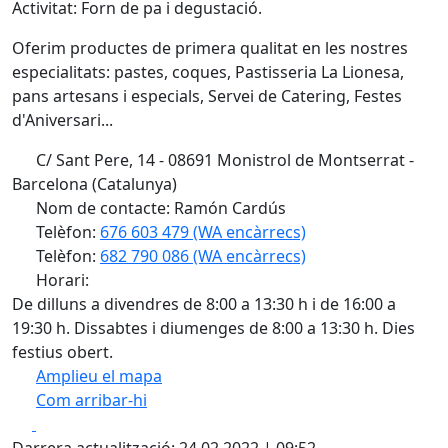
Activitat: Forn de pa i degustació.
Oferim productes de primera qualitat en les nostres
especialitats: pastes, coques, Pastisseria La Lionesa,
pans artesans i especials, Servei de Catering, Festes
d'Aniversari...
C/ Sant Pere, 14 - 08691 Monistrol de Montserrat -
Barcelona (Catalunya)
Nom de contacte: Ramón Cardús
Telèfon:
676 603 479 (WA encàrrecs)
Telèfon:
682 790 086 (WA encàrrecs)
Horari:
De dilluns a divendres de 8:00 a 13:30 h i de 16:00 a
19:30 h. Dissabtes i diumenges de 8:00 a 13:30 h. Dies
festius obert.
Amplieu el mapa
Com arribar-hi
Leaflet
| ©
OpenStreetMap
contributors
Facebook
X
+