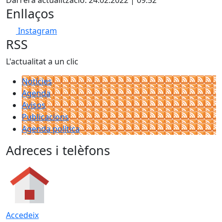
Darrera actualització: 24.02.2022 | 09:52
−
Enllaços
Instagram
RSS
L'actualitat a un clic
Notícies
Agenda
Avisos
Publicacions
Agenda política
Adreces i telèfons
Accedeix