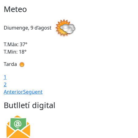
Meteo
Diumenge, 9 d’agost
D
T.Màx: 37°
T
T.Min: 18°
T
Tarda
T
1
2
Anterior
Següent
Butlletí digital