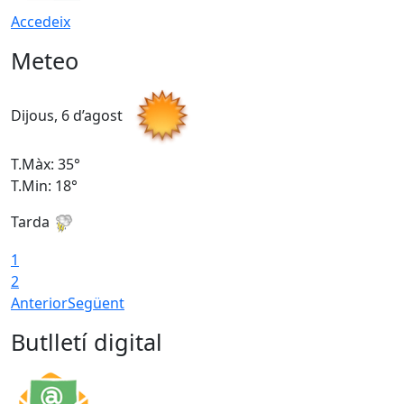
Accedeix
Meteo
Dijous, 6 d’agost
D
T.Màx: 35°
T
T.Min: 18°
T
Tarda
T
1
2
Anterior
Següent
Butlletí digital