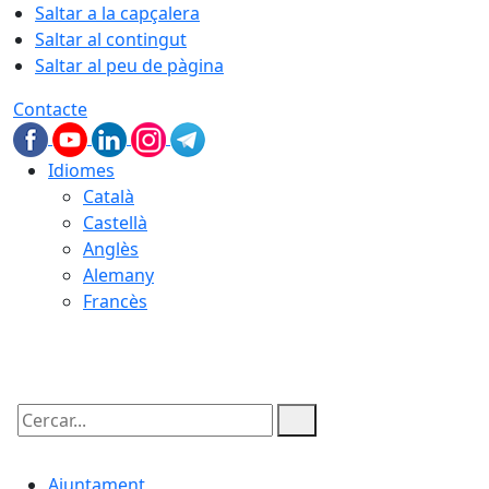
Saltar a la capçalera
Saltar al contingut
Saltar al peu de pàgina
Contacte
Idiomes
Català
Castellà
Anglès
Alemany
Francès
05.08.2026 | 22:10
Cercar:
Ajuntament