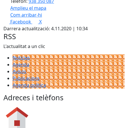
Telèfon:
938 350 087
Amplieu el mapa
Com arribar-hi
Leaflet
| ©
OpenStreetMap
contributors
Facebook
X
+
Darrera actualització: 4.11.2020 | 10:34
−
RSS
L'actualitat a un clic
Notícies
Agenda
Avisos
Publicacions
Agenda política
Adreces i telèfons