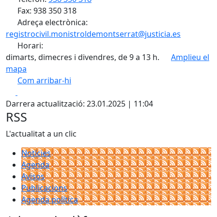
Fax: 938 350 318
Adreça electrònica:
registrocivil.monistroldemontserrat@justicia.es
Horari:
dimarts, dimecres i divendres, de 9 a 13 h.
Amplieu el
mapa
Com arribar-hi
Leaflet
| ©
OpenStreetMap
contributors
Facebook
X
+
Darrera actualització: 23.01.2025 | 11:04
−
RSS
L'actualitat a un clic
Notícies
Agenda
Avisos
Publicacions
Agenda política