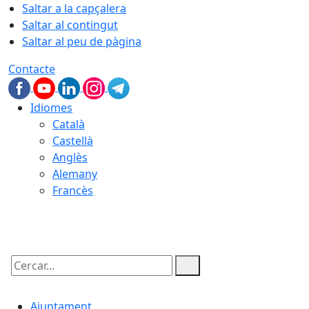
Saltar a la capçalera
Saltar al contingut
Saltar al peu de pàgina
Contacte
Idiomes
Català
Castellà
Anglès
Alemany
Francès
09.08.2026 | 05:47
Cercar:
Ajuntament