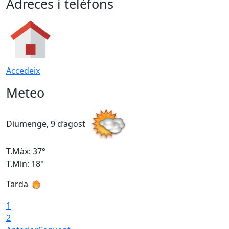
Adreces i telèfons
Accedeix
Meteo
Diumenge, 9 d’agost
D
T.Màx: 37°
T
T.Min: 18°
T
Tarda
T
1
2