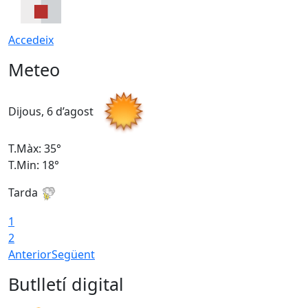
Accedeix
Meteo
Dijous, 6 d’agost
D
T.Màx: 35°
T
T.Min: 18°
T
Tarda
T
1
2
Anterior
Següent
Butlletí digital