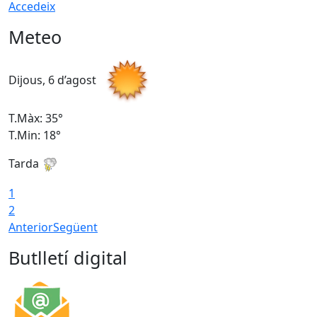
Accedeix
Meteo
Dijous, 6 d’agost
D
T.Màx: 35°
T
T.Min: 18°
T
Tarda
T
1
2
Anterior
Següent
Butlletí digital