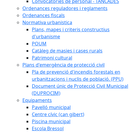
Convocatòries de personal - TANCADES
Ordenances reguladores i reglaments
Ordenances fiscals
Normativa urbanistica
Plans, mapes i criteris constructius
d'urbanisme
POUM
Catàleg de masies i cases rurals
Patrimoni cultural
Plans d'emergència de protecció civil
Pla de prevenció d'incendis forestals en
urbanitzacions i nuclis de població. (PPU)
Document únic de Protecció Civil Municipal
(DUPROCIM)
Equipaments
Pavelló municipal
Centre cívic (can gibert)
Piscina municipal
Escola Bressol