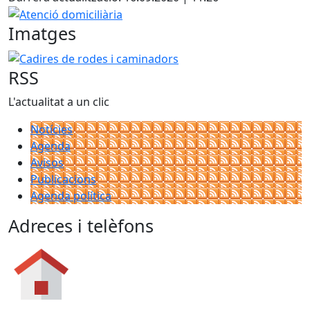
Atenció domiciliària
Imatges
Cadires de rodes i caminadors
RSS
L'actualitat a un clic
Notícies
Agenda
Avisos
Publicacions
Agenda política
Adreces i telèfons