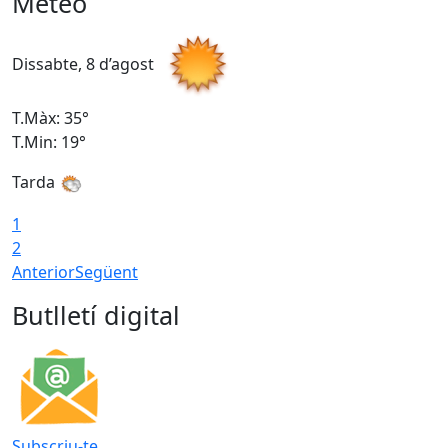
Meteo
Dissabte, 8 d’agost
D
T.Màx: 35°
T
T.Min: 19°
T
Tarda
1
2
Anterior
Següent
Butlletí digital
Subscriu-te