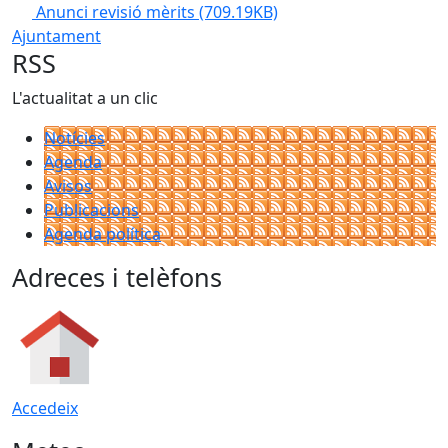
Anunci revisió mèrits
(709.19KB)
Ajuntament
RSS
L'actualitat a un clic
Notícies
Agenda
Avisos
Publicacions
Agenda política
Adreces i telèfons
Accedeix