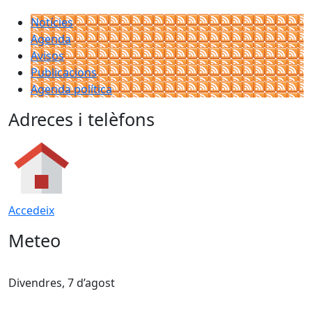
Notícies
Agenda
Avisos
Publicacions
Agenda política
Adreces i telèfons
Accedeix
Meteo
Divendres, 7 d’agost
D