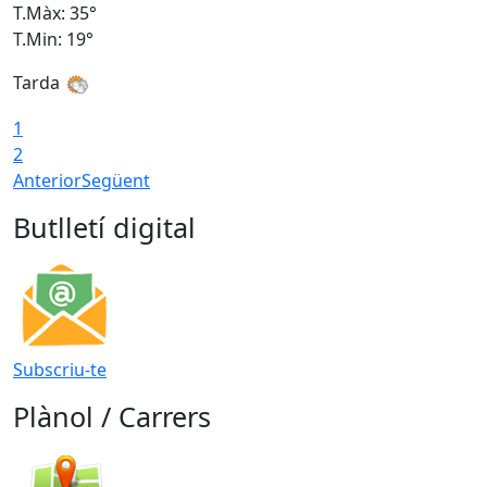
T.Màx: 35°
T
T.Min: 19°
T
Tarda
T
1
2
Anterior
Següent
Butlletí digital
Subscriu-te
Plànol / Carrers