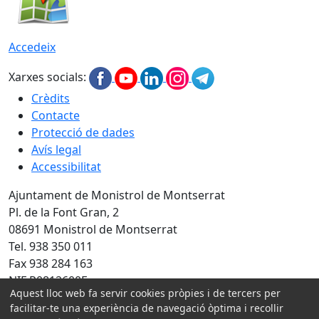
Accedeix
Xarxes socials:
Crèdits
Contacte
Protecció de dades
Avís legal
Accessibilitat
Ajuntament de Monistrol de Montserrat
Pl. de la Font Gran, 2
08691 Monistrol de Montserrat
Tel. 938 350 011
Fax 938 284 163
NIF P0812600E
Aquest lloc web fa servir cookies pròpies i de tercers per
Amb la col·laboració de:
facilitar-te una experiència de navegació òptima i recollir