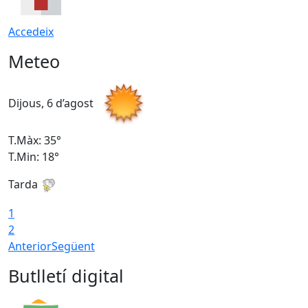
Accedeix
Meteo
Dijous, 6 d’agost
D
T.Màx: 35°
T
T.Min: 18°
T
Tarda
T
1
2
Anterior
Següent
Butlletí digital