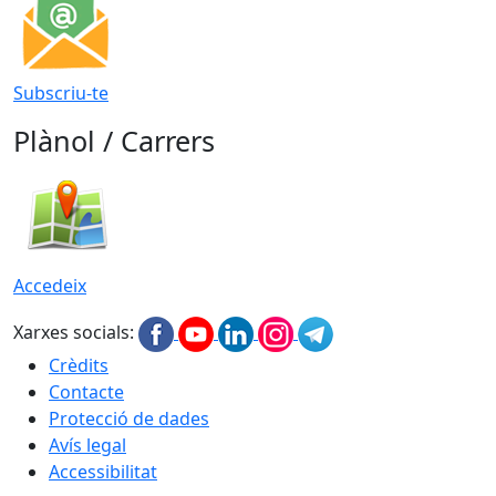
Subscriu-te
Plànol / Carrers
Accedeix
Xarxes socials:
Crèdits
Contacte
Protecció de dades
Avís legal
Accessibilitat