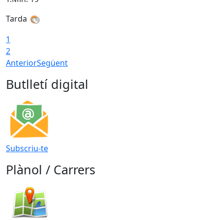
Tarda
T
1
2
Anterior
Següent
Butlletí digital
Subscriu-te
Plànol / Carrers