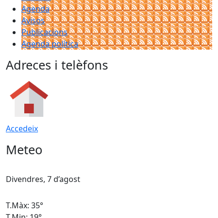
Agenda
Avisos
Publicacions
Agenda política
Adreces i telèfons
Accedeix
Meteo
Divendres, 7 d’agost
D
T.Màx: 35°
T
T.Min: 19°
T