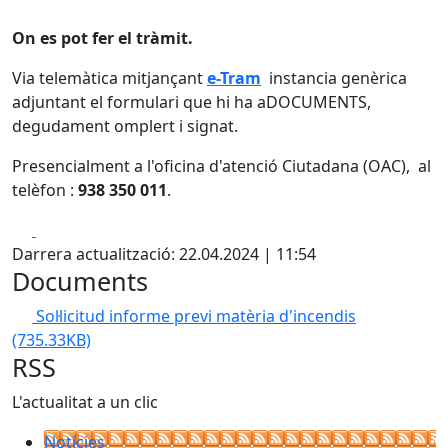
On es pot fer el tràmit.
Via telemàtica mitjançant
e-Tram
instancia genèrica
adjuntant el formulari que hi ha aDOCUMENTS,
degudament omplert i signat.
Presencialment a l'oficina d'atenció Ciutadana (OAC), al
telèfon :
938 350 011
.
Facebook
X
Darrera actualització: 22.04.2024 | 11:54
Documents
Sol·licitud informe previ matèria d'incendis
(735.33KB)
RSS
L'actualitat a un clic
Notícies