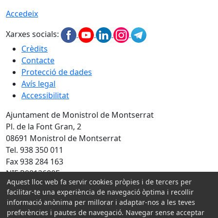
Accedeix
Xarxes socials:
Crèdits
Contacte
Protecció de dades
Avís legal
Accessibilitat
Ajuntament de Monistrol de Montserrat
Pl. de la Font Gran, 2
08691 Monistrol de Montserrat
Tel. 938 350 011
Fax 938 284 163
NIF P0812600E
Aquest lloc web fa servir cookies pròpies i de tercers per
Amb la col·laboració de:
facilitar-te una experiència de navegació òptima i recollir
informació anònima per millorar i adaptar-nos a les teves
preferències i pautes de navegació. Navegar sense acceptar