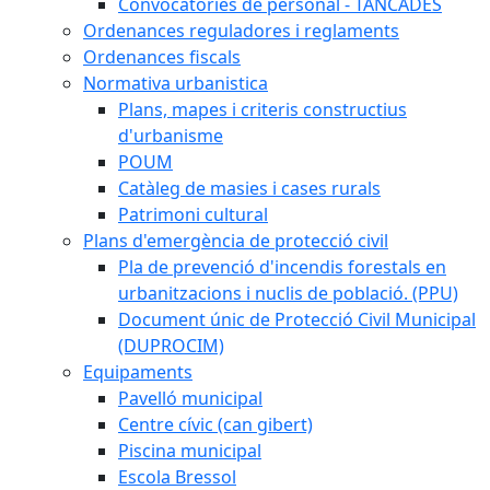
Convocatòries de personal - TANCADES
Ordenances reguladores i reglaments
Ordenances fiscals
Normativa urbanistica
Plans, mapes i criteris constructius
d'urbanisme
POUM
Catàleg de masies i cases rurals
Patrimoni cultural
Plans d'emergència de protecció civil
Pla de prevenció d'incendis forestals en
urbanitzacions i nuclis de població. (PPU)
Document únic de Protecció Civil Municipal
(DUPROCIM)
Equipaments
Pavelló municipal
Centre cívic (can gibert)
Piscina municipal
Escola Bressol