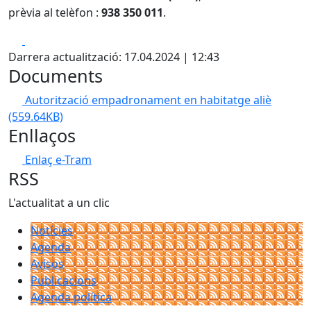
prèvia al telèfon :
938 350 011
.
Facebook
X
Darrera actualització: 17.04.2024 | 12:43
Documents
Autorització empadronament en habitatge aliè
(559.64KB)
Enllaços
Enlaç e-Tram
RSS
L'actualitat a un clic
Notícies
Agenda
Avisos
Publicacions
Agenda política