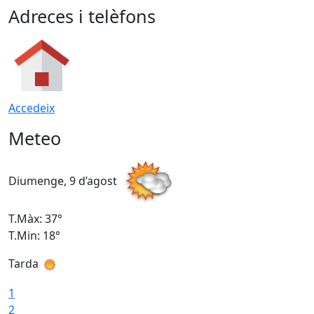
Adreces i telèfons
Accedeix
Meteo
Diumenge, 9 d’agost
D
T.Màx: 37°
T
T.Min: 18°
T
Tarda
T
1
2