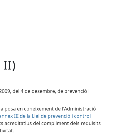
II)
0/2009, del 4 de desembre, de prevenció i
da posa en coneixement de l'Administració
annex III de la Llei de prevenció i control
cnics acreditatius del compliment dels requisits
ivitat.