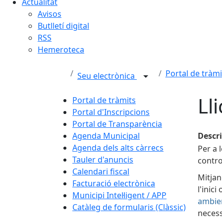
Actualitat
Avisos
Butlletí digital
RSS
Hemeroteca
Portal de tràmi
Seu electrònica
Ll
Portal de tràmits
Portal d'Inscripcions
Portal de Transparència
Agenda Municipal
Descr
Agenda dels alts càrrecs
Per a 
Tauler d'anuncis
contro
Calendari fiscal
Mitjan
Facturació electrònica
l'inic
Municipi Intel·ligent / APP
ambien
Catàleg de formularis (Clàssic)
necess