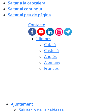
Saltar a la capçalera
Saltar al contingut
Saltar al peu de pàgina
Contacte
Idiomes
Català
Castellà
Anglès
Alemany
Francès
06.08.2026 | 22:48
Ajuntament
Salutació de l'alcaldessa