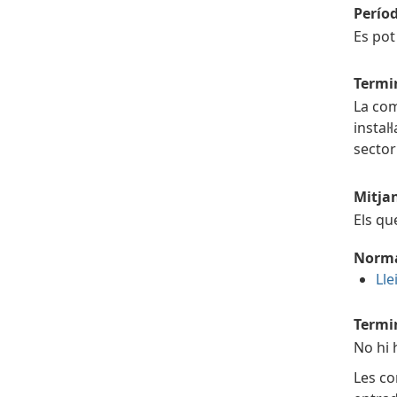
Perío
Es pot
Termin
La com
instal
sector
Mitja
Els qu
Norma
Lle
Termi
No hi 
Les co