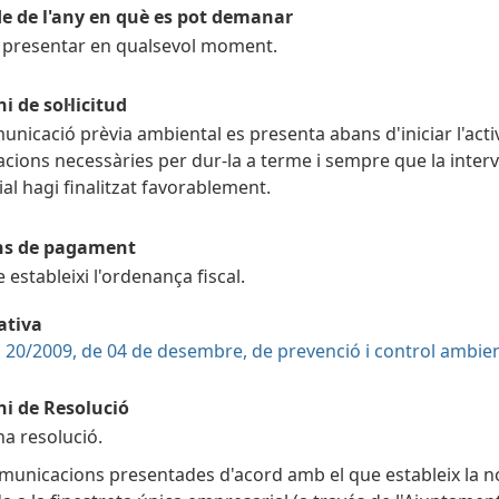
de de l'any en què es pot demanar
 presentar en qualsevol moment.
i de sol·licitud
unicació prèvia ambiental es presenta abans d'iniciar l'activi
·lacions necessàries per dur-la a terme i sempre que la inte
ial hagi finalitzat favorablement.
ns de pagament
e estableixi l'ordenança fiscal.
tiva
i 20/2009, de 04 de desembre, de prevenció i control ambienta
ni de Resolució
ha resolució.
municacions presentades d'acord amb el que estableix la no