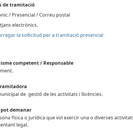
s de tramitació
ònic
/
Presencial
/
Correu postal
tjans electrònics.
rregar la sol·licitud per a tramitació presencial
isme competent / Responsable
ament.
tramitadora
unicipal de gestió de les activitats i llicències.
l pot demanar
sona física o jurídica que vol exercir una o diverses activita
entant legal.