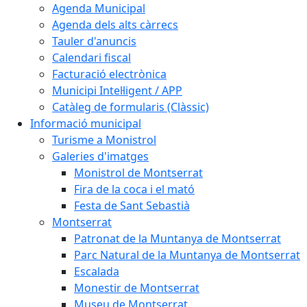
Agenda Municipal
Agenda dels alts càrrecs
Tauler d'anuncis
Calendari fiscal
Facturació electrònica
Municipi Intel·ligent / APP
Catàleg de formularis (Clàssic)
Informació municipal
Turisme a Monistrol
Galeries d'imatges
Monistrol de Montserrat
Fira de la coca i el mató
Festa de Sant Sebastià
Montserrat
Patronat de la Muntanya de Montserrat
Parc Natural de la Muntanya de Montserrat
Escalada
Monestir de Montserrat
Museu de Montserrat