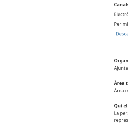
Canal
Electr
Per mi
Desca
Organ
Ajunt
Àrea 
Àrea m
Qui e
La per
repres