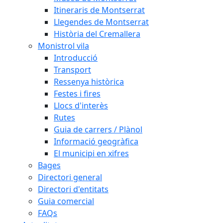
Itineraris de Montserrat
Llegendes de Montserrat
Història del Cremallera
Monistrol vila
Introducció
Transport
Ressenya històrica
Festes i fires
Llocs d'interès
Rutes
Guia de carrers / Plànol
Informació geogràfica
El municipi en xifres
Bages
Directori general
Directori d'entitats
Guia comercial
FAQs