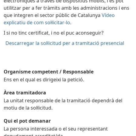
electròniques a través de dispositius mòbils, i es pot
utilitzar per a fer tràmits amb les administracions i ens
que integren el sector públic de Catalunya
Vídeo
explicatiu de com sol·licitar-lo
.
I si no tinc certificat, i no el puc aconseguir?
Descarregar la sol·licitud per a tramitació presencial
Organisme competent / Responsable
Ens en el qual es dirigeixi la petició.
Àrea tramitadora
La unitat responsable de la tramitació dependrà del
motiu de la sol·licitud.
Qui el pot demanar
La persona interessada o el seu representant
degudament acreditat/da.