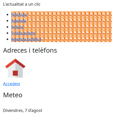
L'actualitat a un clic
Notícies
Agenda
Avisos
Publicacions
Agenda política
Adreces i telèfons
Accedeix
Meteo
Divendres, 7 d’agost
D