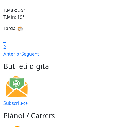
T.Màx: 35°
T
T.Min: 19°
T
Tarda
T
1
2
Anterior
Següent
Butlletí digital
Subscriu-te
Plànol / Carrers