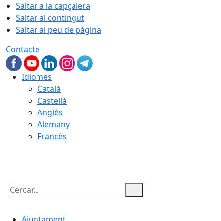
Saltar a la capçalera
Saltar al contingut
Saltar al peu de pàgina
Contacte
Idiomes
Català
Castellà
Anglès
Alemany
Francès
07.08.2026 | 07:08
Cercar:
Ajuntament