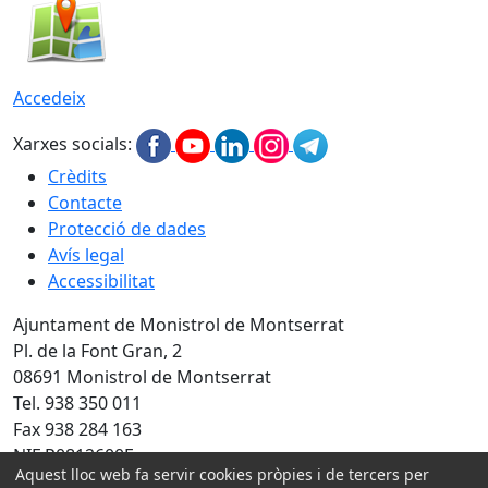
Accedeix
Xarxes socials:
Crèdits
Contacte
Protecció de dades
Avís legal
Accessibilitat
Ajuntament de Monistrol de Montserrat
Pl. de la Font Gran, 2
08691 Monistrol de Montserrat
Tel. 938 350 011
Fax 938 284 163
NIF P0812600E
Aquest lloc web fa servir cookies pròpies i de tercers per