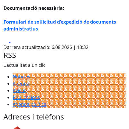
Documentació necessària:
Formulari de sol·licitud d'expedició de documents
administratius
Facebook
X
Darrera actualització: 6.08.2026 | 13:32
RSS
L'actualitat a un clic
Notícies
Agenda
Avisos
Publicacions
Agenda política
Adreces i telèfons