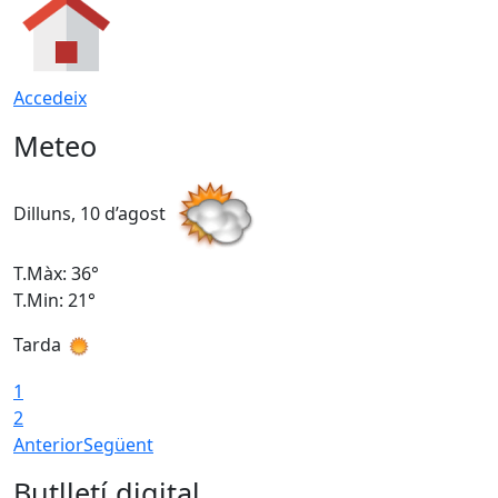
Accedeix
Meteo
Dilluns, 10 d’agost
D
T.Màx: 36°
T
T.Min: 21°
T
Tarda
T
1
2
Anterior
Següent
Butlletí digital