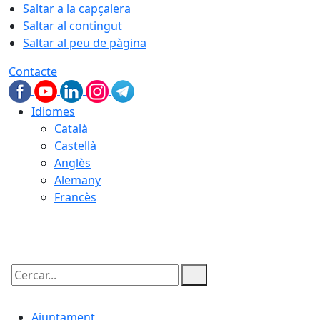
Saltar a la capçalera
Saltar al contingut
Saltar al peu de pàgina
Contacte
Idiomes
Català
Castellà
Anglès
Alemany
Francès
10.08.2026 | 06:44
Cercar:
Ajuntament