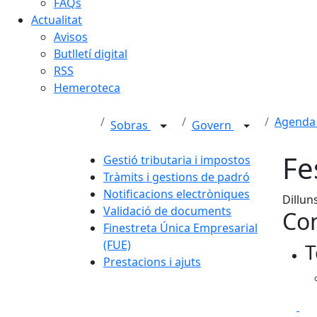
FAQs
Actualitat
Avisos
Butlletí digital
RSS
Hemeroteca
Agenda 
Sobras
Govern
Fe
Gestió tributaria i impostos
Tràmits i gestions de padró
Notificacions electròniques
Dillun
Validació de documents
Con
Finestreta Única Empresarial
(FUE)
T
Prestacions i ajuts
Fa