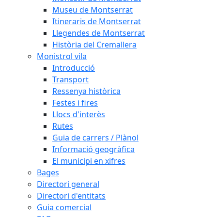
Museu de Montserrat
Itineraris de Montserrat
Llegendes de Montserrat
Història del Cremallera
Monistrol vila
Introducció
Transport
Ressenya històrica
Festes i fires
Llocs d'interès
Rutes
Guia de carrers / Plànol
Informació geogràfica
El municipi en xifres
Bages
Directori general
Directori d'entitats
Guia comercial