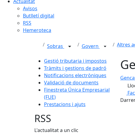
Actualitat
Avisos
Butlletí digital
RSS
Hemeroteca
Altres 
Sobras
Govern
Ge
Gestió tributaria i impostos
Tràmits i gestions de padró
Notificacions electròniques
Genca
Validació de documents
Llo
Finestreta Única Empresarial
Fa
(FUE)
Darrer
Prestacions i ajuts
RSS
L'actualitat a un clic