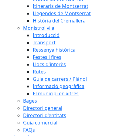
Itineraris de Montserrat
Llegendes de Montserrat
Història del Cremallera
Monistrol vila
Introducció
Transport
Ressenya històrica
Festes i fires
Llocs d'interès
Rutes
Guia de carrers / Plànol
Informació geogràfica
El municipi en xifres
Bages
Directori general
Directori d'entitats
Guia comercial
FAQs