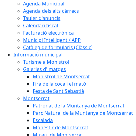
Agenda Municipal
Agenda dels alts càrrecs
Tauler d'anuncis
Calendari fiscal
Facturació electrònica
Municipi Intel·ligent / APP
Catàleg de formularis (Clàssic)
Informació municipal
Turisme a Monistrol
Galeries d'imatges
Monistrol de Montserrat
Fira de la coca i el mató
Festa de Sant Sebastià
Montserrat
Patronat de la Muntanya de Montserrat
Parc Natural de la Muntanya de Montserrat
Escalada
Monestir de Montserrat
Museu de Montserrat