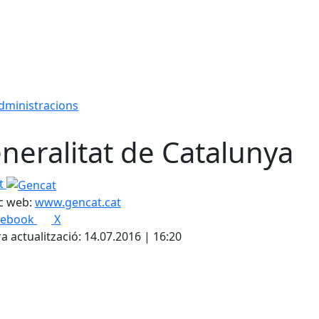
administracions
neralitat de Catalunya
t
c web:
www.gencat.cat
cebook
X
a actualització: 14.07.2016 | 16:20