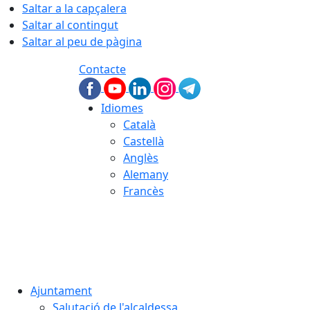
Saltar a la capçalera
Saltar al contingut
Saltar al peu de pàgina
Contacte
Idiomes
Català
Castellà
Anglès
Alemany
Francès
06.08.2026 | 01:38
Ajuntament
Salutació de l'alcaldessa