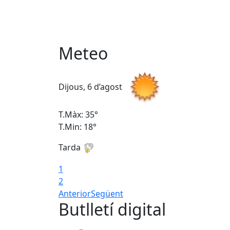
Meteo
Dijous, 6 d’agost
T.Màx: 35°
T.Min: 18°
Tarda
1
2
Anterior
Següent
Butlletí digital