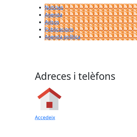
Notícies
Agenda
Avisos
Publicacions
Agenda política
Adreces i telèfons
Accedeix