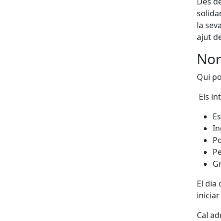
Des de
solida
la sev
ajut d
Nor
Qui pot
Els in
Es
In
Po
Pe
Gr
El dia
inicia
Cal ad