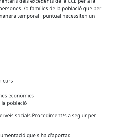
mentaris dels excedents de la CCE per a la
 persones i/o famílies de la població que per
manera temporal i puntual necessiten un
n curs
emes econòmics
 la població
 serveis socials.Procediment/s a seguir per
ocumentació que s'ha d'aportar.