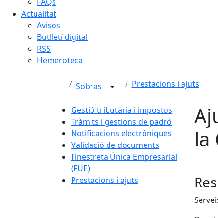
FAQs
Actualitat
Avisos
Butlletí digital
RSS
Hemeroteca
Prestacions i ajuts
Sobras
Aj
Gestió tributaria i impostos
Tràmits i gestions de padró
la
Notificacions electròniques
Validació de documents
Finestreta Única Empresarial
(FUE)
Res
Prestacions i ajuts
Servei