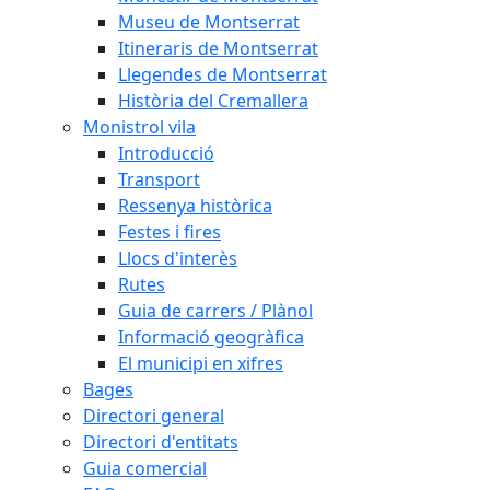
Museu de Montserrat
Itineraris de Montserrat
Llegendes de Montserrat
Història del Cremallera
Monistrol vila
Introducció
Transport
Ressenya històrica
Festes i fires
Llocs d'interès
Rutes
Guia de carrers / Plànol
Informació geogràfica
El municipi en xifres
Bages
Directori general
Directori d'entitats
Guia comercial