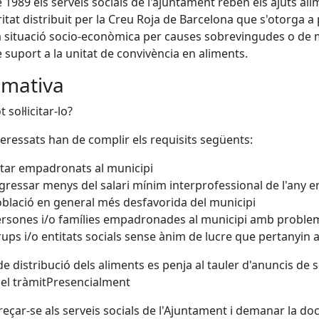
 1989 els serveis socials de l'ajuntament reben els ajuts ali
ritat distribuit per la Creu Roja de Barcelona que s'otorga a
a situació socio-econòmica per causes sobrevingudes o de 
e suport a la unitat de convivència en aliments.
mativa
 sol·licitar-lo?
teressats han de complir els requisits següents:
tar empadronats al municipi
gressar menys del salari mínim interprofessional de l'any e
blació en general més desfavorida del municipi
rsones i/o famílies empadronades al municipi amb probl
ups i/o entitats socials sense ànim de lucre que pertanyin a
 de distribució dels aliments es penja al tauler d'anuncis de
r el tràmitPresencialment
reçar-se als serveis socials de l'Ajuntament i demanar la d