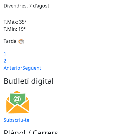
Divendres, 7 d’agost
D
T.Màx: 35°
T
T.Min: 19°
T
Tarda
T
1
2
Anterior
Següent
Butlletí digital
Subscriu-te
Plànol / Carrers