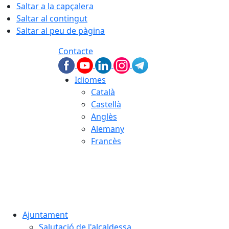
Saltar a la capçalera
Saltar al contingut
Saltar al peu de pàgina
Contacte
Idiomes
Català
Castellà
Anglès
Alemany
Francès
07.08.2026 | 14:09
Ajuntament
Salutació de l'alcaldessa