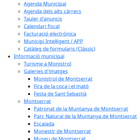
Agenda Municipal
Agenda dels alts càrrecs
Tauler d'anuncis
Calendari fiscal
Facturació electrònica
Municipi Intel·ligent / APP
Catàleg de formularis (Clàssic)
Informació municipal
Turisme a Monistrol
Galeries d'imatges
Monistrol de Montserrat
Fira de la coca i el mató
Festa de Sant Sebastià
Montserrat
Patronat de la Muntanya de Montserrat
Parc Natural de la Muntanya de Montserrat
Escalada
Monestir de Montserrat
Museu de Montserrat