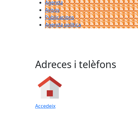
Agenda
Avisos
Publicacions
Agenda política
Adreces i telèfons
Accedeix