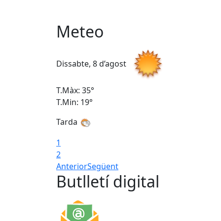
Meteo
Dissabte, 8 d’agost
T.Màx: 35°
T.Min: 19°
Tarda
1
2
Anterior
Següent
Butlletí digital