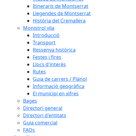
Itineraris de Montserrat
Llegendes de Montserrat
Història del Cremallera
Monistrol vila
Introducció
Transport
Ressenya històrica
Festes i fires
Llocs d'interès
Rutes
Guia de carrers / Plànol
Informació geogràfica
El municipi en xifres
Bages
Directori general
Directori d'entitats
Guia comercial
FAQs