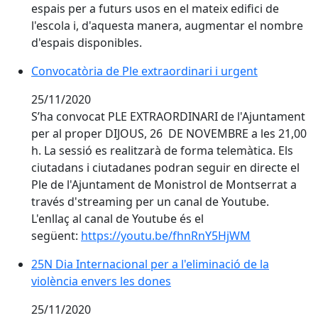
espais per a futurs usos en el mateix edifici de
l'escola i, d'aquesta manera, augmentar el nombre
d'espais disponibles.
Convocatòria de Ple extraordinari i urgent
25/11/2020
S’ha convocat PLE EXTRAORDINARI de l'Ajuntament
per al proper DIJOUS, 26 DE NOVEMBRE a les 21,00
h. La sessió es realitzarà de forma telemàtica. Els
ciutadans i ciutadanes podran seguir en directe el
Ple de l'Ajuntament de Monistrol de Montserrat a
través d'streaming per un canal de Youtube.
L'enllaç al canal de Youtube és el
següent:
https://youtu.be/fhnRnY5HjWM
25N Dia Internacional per a l'eliminació de la violènci
25N Dia Internacional per a l'eliminació de la
violència envers les dones
25/11/2020