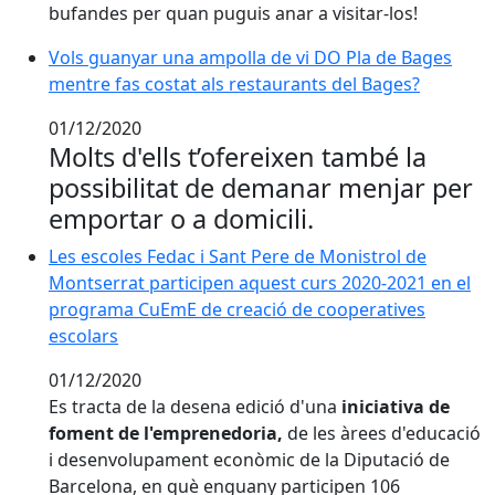
bufandes per quan puguis anar a visitar-los!
Vols guanyar una ampolla de vi DO Pla de Bages
mentre fas costat als restaurants del Bages?
01/12/2020
Molts d'ells t’ofereixen també la
possibilitat de demanar menjar per
emportar o a domicili.
Les escoles Fedac i Sant Pere de Monistrol de Monts
Les escoles Fedac i Sant Pere de Monistrol de
Montserrat participen aquest curs 2020-2021 en el
programa CuEmE de creació de cooperatives
escolars
01/12/2020
Es tracta de la desena edició d'una
iniciativa de
foment de l'emprenedoria,
de les àrees d'educació
i desenvolupament econòmic de la Diputació de
Barcelona, en què enguany participen 106