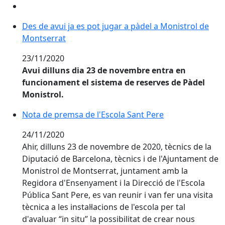
Des de avui ja es pot jugar a pàdel a Monistrol de Mo
Des de avui ja es pot jugar a pàdel a Monistrol de
Montserrat
23/11/2020
Avui dilluns dia 23 de novembre entra en
funcionament el sistema de reserves de Pàdel
Monistrol.
Nota de premsa de l'Escola Sant Pere
Nota de premsa de l'Escola Sant Pere
24/11/2020
Ahir, dilluns 23 de novembre de 2020, tècnics de la
Diputació de Barcelona, tècnics i de l'Ajuntament de
Monistrol de Montserrat, juntament amb la
Regidora d'Ensenyament i la Direcció de l'Escola
Pública Sant Pere, es van reunir i van fer una visita
tècnica a les instal·lacions de l'escola per tal
d'avaluar “in situ” la possibilitat de crear nous