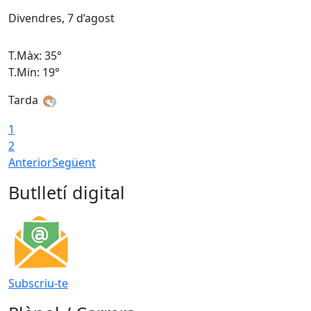
Divendres, 7 d’agost
D
T.Màx: 35°
T
T.Min: 19°
T
Tarda
T
1
2
Anterior
Següent
Butlletí digital
Subscriu-te