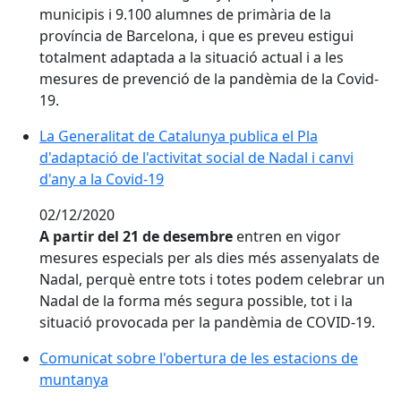
municipis i 9.100 alumnes de primària de la
província de Barcelona, i que es preveu estigui
totalment adaptada a la situació actual i a les
mesures de prevenció de la pandèmia de la Covid-
19.
La Generalitat de Catalunya publica el Pla d'adaptació d
La Generalitat de Catalunya publica el Pla
d'adaptació de l'activitat social de Nadal i canvi
d'any a la Covid-19
02/12/2020
A partir del 21 de desembre
entren en vigor
mesures especials per als dies més assenyalats de
Nadal, perquè entre tots i totes podem celebrar un
Nadal de la forma més segura possible, tot i la
situació provocada per la pandèmia de COVID-19.
Comunicat sobre l'obertura de les estacions de
muntanya