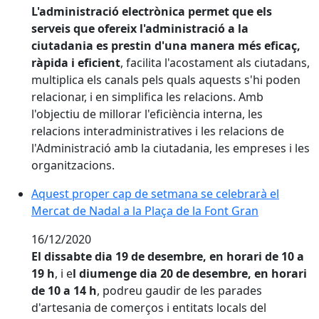
L'administració electrònica permet que els
serveis que ofereix l'administració a la
ciutadania es prestin d'una manera més eficaç,
ràpida i eficient
, facilita l'acostament als ciutadans,
multiplica els canals pels quals aquests s'hi poden
relacionar, i en simplifica les relacions. Amb
l'objectiu de millorar l'eficiència interna, les
relacions interadministratives i les relacions de
l'Administració amb la ciutadania, les empreses i les
organitzacions.
Aquest proper cap de setmana se celebrarà el Mercat 
Aquest proper cap de setmana se celebrarà el
Mercat de Nadal a la Plaça de la Font Gran
16/12/2020
El dissabte dia 19 de desembre, en horari de 10 a
19 h
, i e
l diumenge dia 20 de desembre, en horari
de 10 a 14 h
, podreu gaudir de les parades
d'artesania de comerços i entitats locals del