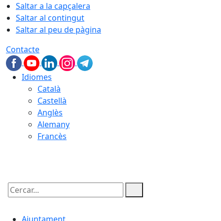
Saltar a la capçalera
Saltar al contingut
Saltar al peu de pàgina
Contacte
Idiomes
Català
Castellà
Anglès
Alemany
Francès
07.08.2026 | 02:33
Cercar:
Ajuntament