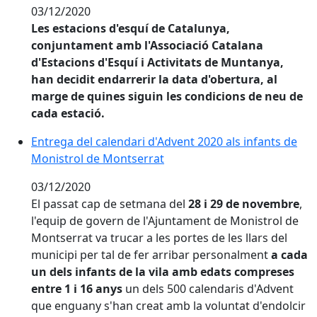
03/12/2020
Les estacions d'esquí de Catalunya,
conjuntament amb l'Associació Catalana
d'Estacions d'Esquí i Activitats de Muntanya,
han decidit endarrerir la data d'obertura, al
marge de quines siguin les condicions de neu de
cada estació.
Entrega del calendari d'Advent 2020 als infants de M
Entrega del calendari d'Advent 2020 als infants de
Monistrol de Montserrat
03/12/2020
El passat cap de setmana del
28 i 29 de novembre
,
l'equip de govern de l'Ajuntament de Monistrol de
Montserrat va trucar a les portes de les llars del
municipi per tal de fer arribar personalment
a cada
un dels infants de la vila amb edats compreses
entre 1 i 16 anys
un dels 500 calendaris d'Advent
que enguany s'han creat amb la voluntat d'endolcir