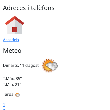
Adreces i telèfons
Accedeix
Meteo
Dimarts, 11 d’agost
D
T.Màx: 35°
T
T.Min: 21°
T
Tarda
T
1