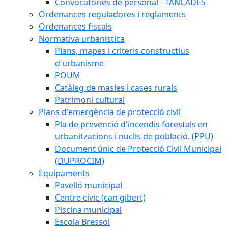
Convocatòries de personal - TANCADES
Ordenances reguladores i reglaments
Ordenances fiscals
Normativa urbanistica
Plans, mapes i criteris constructius
d'urbanisme
POUM
Catàleg de masies i cases rurals
Patrimoni cultural
Plans d'emergència de protecció civil
Pla de prevenció d'incendis forestals en
urbanitzacions i nuclis de població. (PPU)
Document únic de Protecció Civil Municipal
(DUPROCIM)
Equipaments
Pavelló municipal
Centre cívic (can gibert)
Piscina municipal
Escola Bressol