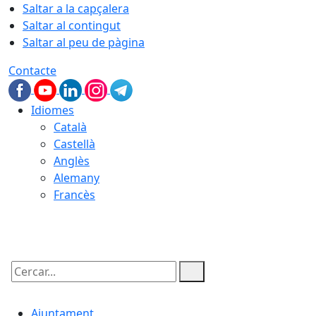
Saltar a la capçalera
Saltar al contingut
Saltar al peu de pàgina
Contacte
Idiomes
Català
Castellà
Anglès
Alemany
Francès
07.08.2026 | 01:16
Cercar:
Ajuntament