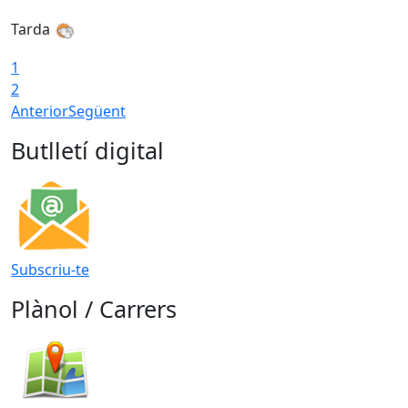
Tarda
T
1
2
Anterior
Següent
Butlletí digital
Subscriu-te
Plànol / Carrers