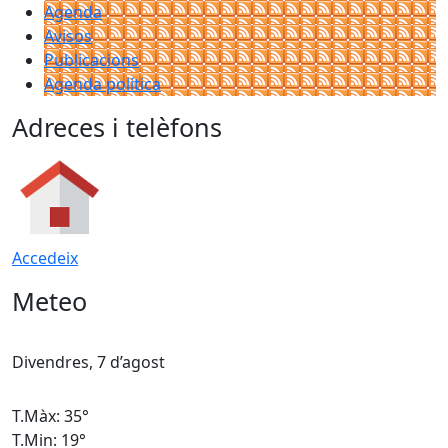
Agenda
Avisos
Publicacions
Agenda política
Adreces i telèfons
Accedeix
Meteo
Divendres, 7 d’agost
D
T.Màx: 35°
T
T.Min: 19°
T