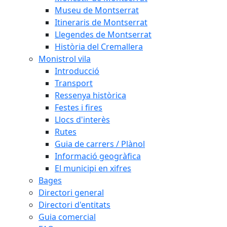
Museu de Montserrat
Itineraris de Montserrat
Llegendes de Montserrat
Història del Cremallera
Monistrol vila
Introducció
Transport
Ressenya històrica
Festes i fires
Llocs d'interès
Rutes
Guia de carrers / Plànol
Informació geogràfica
El municipi en xifres
Bages
Directori general
Directori d'entitats
Guia comercial