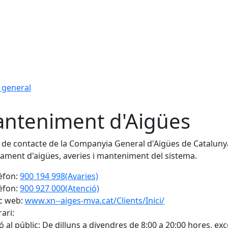
 general
nteniment d'Aigües
de contacte de la Companyia General d'Aigües de Cataluny
tament d'aigües, averies i manteniment del sistema.
èfon:
900 194 998(Avaries)
èfon:
900 927 000(Atenció)
c web:
www.xn--aiges-mva.cat/Clients/Inici/
ari:
ó al públic: De dilluns a divendres de 8:00 a 20:00 hores, exc