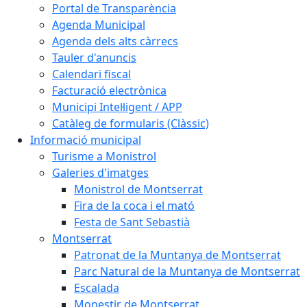
Portal de Transparència
Agenda Municipal
Agenda dels alts càrrecs
Tauler d'anuncis
Calendari fiscal
Facturació electrònica
Municipi Intel·ligent / APP
Catàleg de formularis (Clàssic)
Informació municipal
Turisme a Monistrol
Galeries d'imatges
Monistrol de Montserrat
Fira de la coca i el mató
Festa de Sant Sebastià
Montserrat
Patronat de la Muntanya de Montserrat
Parc Natural de la Muntanya de Montserrat
Escalada
Monestir de Montserrat