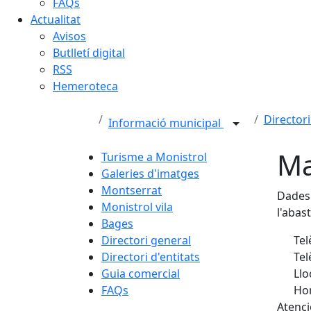
FAQs
Actualitat
Avisos
Butlletí digital
RSS
Hemeroteca
Directori
Informació municipal
Ma
Turisme a Monistrol
Galeries d'imatges
Montserrat
Dades 
Monistrol vila
l'abas
Bages
Directori general
Tel
Directori d'entitats
Tel
Guia comercial
Llo
FAQs
Hor
Atenci