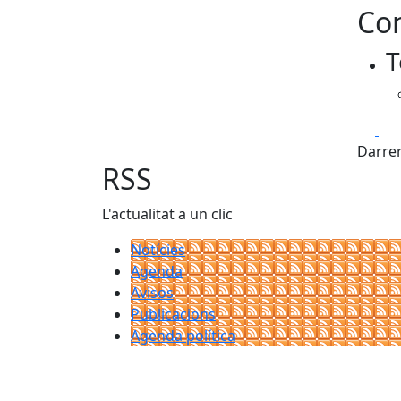
Con
T
Fa
Darrer
RSS
L'actualitat a un clic
Notícies
Agenda
Avisos
Publicacions
Agenda política