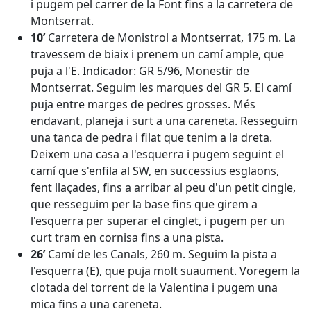
i pugem pel carrer de la Font fins a la carretera de
Montserrat.
10’
Carretera de Monistrol a Montserrat, 175 m. La
travessem de biaix i prenem un camí ample, que
puja a l'E. Indicador: GR 5/96, Monestir de
Montserrat. Seguim les marques del GR 5. El camí
puja entre marges de pedres grosses. Més
endavant, planeja i surt a una careneta. Resseguim
una tanca de pedra i filat que tenim a la dreta.
Deixem una casa a l'esquerra i pugem seguint el
camí que s'enfila al SW, en successius esglaons,
fent llaçades, fins a arribar al peu d'un petit cingle,
que resseguim per la base fins que girem a
l'esquerra per superar el cinglet, i pugem per un
curt tram en cornisa fins a una pista.
26’
Camí de les Canals, 260 m. Seguim la pista a
l'esquerra (E), que puja molt suaument. Voregem la
clotada del torrent de la Valentina i pugem una
mica fins a una careneta.