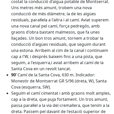
costat la conducció d'aigua potable de Montserrat.
Uns metres més amunt, trobem una nova
conducció de més diàmetre, la de les aigües
residuals, paral·lela a l'altra i al camí. Aviat superem
una nova canal pel camí, força pedregós, amb
graons d'obra bastant malmesos, que fa unes
llaçades. Un bon tros amunt, tornem a trobar la
conducció d'aigües residuals, que seguim durant
una estona. Arribem al cim de la canal i continuem
cap a l'W, i després baixem fins a una pista, que
seguim, a l'esquerra,i aviat arribem al camí de la
Santa Cova en un revolt tancat.
90’
Camí de la Santa Cova, 630 m. Indicador:
Monestir de Montserrat GR 5/96 (dreta, W), Santa
Cova (esquerra, SW).
Seguim el camí cimentat i amb graons molt amples,
cap a la dreta, que puja fortament. Un tros amunt,
passa paral·lel a la via del cremallera, que tenim a la
dreta. Passem pel davant de l'estació superior de