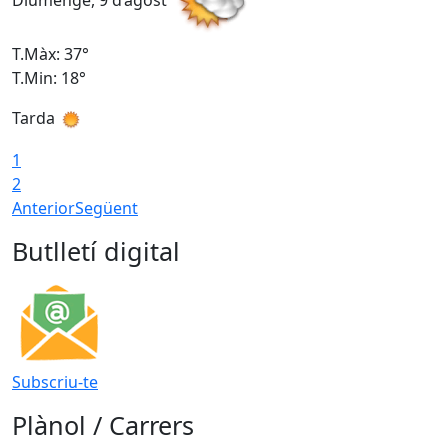
Diumenge, 9 d’agost
D
T.Màx: 37°
T
T.Min: 18°
T
Tarda
T
1
2
Anterior
Següent
Butlletí digital
Subscriu-te
Plànol / Carrers