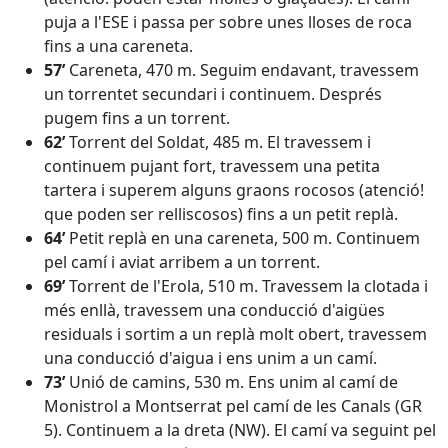
puja a l'ESE i passa per sobre unes lloses de roca
fins a una careneta.
57’
Careneta, 470 m. Seguim endavant, travessem
un torrentet secundari i continuem. Després
pugem fins a un torrent.
62’
Torrent del Soldat, 485 m. El travessem i
continuem pujant fort, travessem una petita
tartera i superem alguns graons rocosos (atenció!
que poden ser relliscosos) fins a un petit replà.
64’
Petit replà en una careneta, 500 m. Continuem
pel camí i aviat arribem a un torrent.
69’
Torrent de l'Erola, 510 m. Travessem la clotada i
més enllà, travessem una conducció d'aigües
residuals i sortim a un replà molt obert, travessem
una conducció d'aigua i ens unim a un camí.
73’
Unió de camins, 530 m. Ens unim al camí de
Monistrol a Montserrat pel camí de les Canals (GR
5). Continuem a la dreta (NW). El camí va seguint pel