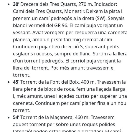
30’
Drecera dels Tres Quarts, 270 m. Indicador:
Camí dels Tres Quarts, Monestir. Deixem la pista i
prenem un camí pedregós a la dreta (SW). Senyals
blanc i vermell del GR 96. El camí puja vorejant un
vessant. Aviat voregem per l'esquerra una careneta
planera, amb un pi solitari mig cremat al cim.
Continuem pujant en direcció S, superant petits
esglaons rocosos, sempre de flanc. Sortim a la llera
d'un torrent pedregós. El corriol puja vorejant la
llera del torrent. Poc més amunt travessem el
torrent.
45’
Torrent de la Font del Boix, 400 m. Travessem la
llera plena de blocs de roca, fem una llaçada llarga
i, més amunt, unes llaçades curtes per superar una
careneta. Continuem per camí planer fins a un nou
torrent.
54’
Torrent de la Maçanera, 460 m. Travessem
aquest torrent per sobre unes roques polides
(atenció! poden estar molles o glaçades). El camí