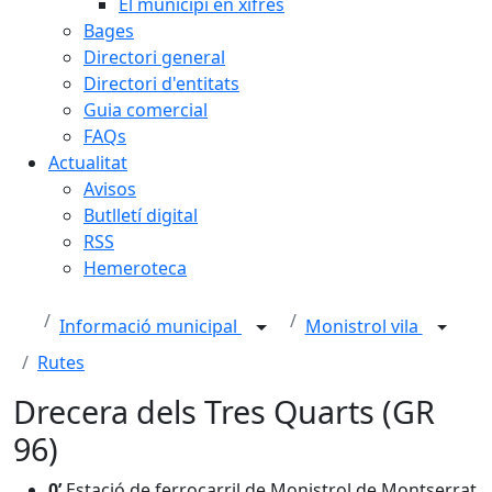
El municipi en xifres
Bages
Directori general
Directori d'entitats
Guia comercial
FAQs
Actualitat
Avisos
Butlletí digital
RSS
Hemeroteca
Informació municipal
Monistrol vila
Rutes
Drecera dels Tres Quarts (GR
96)
0’
Estació de ferrocarril de Monistrol de Montserrat