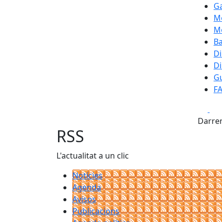
Ga
M
Mo
B
Di
Di
Gu
F
Fa
Darrer
RSS
L'actualitat a un clic
Notícies
Agenda
Avisos
Publicacions