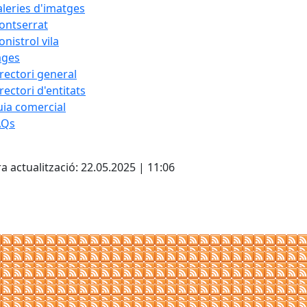
leries d'imatges
ontserrat
nistrol vila
ages
rectori general
rectori d'entitats
ia comercial
AQs
cebook
X
a actualització: 22.05.2025 | 11:06