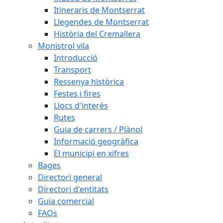
Itineraris de Montserrat
Llegendes de Montserrat
Història del Cremallera
Monistrol vila
Introducció
Transport
Ressenya històrica
Festes i fires
Llocs d'interès
Rutes
Guia de carrers / Plànol
Informació geogràfica
El municipi en xifres
Bages
Directori general
Directori d'entitats
Guia comercial
FAQs