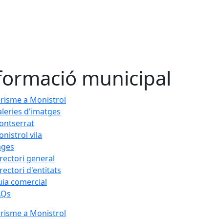
formació municipal
risme a Monistrol
leries d'imatges
ontserrat
nistrol vila
ages
rectori general
rectori d'entitats
ia comercial
AQs
risme a Monistrol