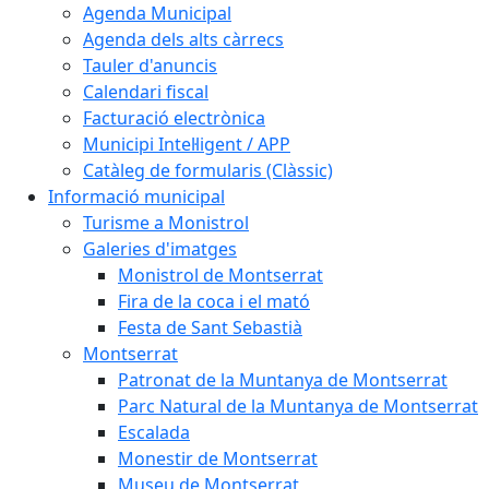
Agenda Municipal
Agenda dels alts càrrecs
Tauler d'anuncis
Calendari fiscal
Facturació electrònica
Municipi Intel·ligent / APP
Catàleg de formularis (Clàssic)
Informació municipal
Turisme a Monistrol
Galeries d'imatges
Monistrol de Montserrat
Fira de la coca i el mató
Festa de Sant Sebastià
Montserrat
Patronat de la Muntanya de Montserrat
Parc Natural de la Muntanya de Montserrat
Escalada
Monestir de Montserrat
Museu de Montserrat