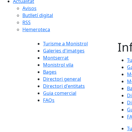
Actualitat
Avisos
Butlletí digital
RSS
Hemeroteca
In
Turisme a Monistrol
Galeries d'imatges
Montserrat
Tu
Monistrol vila
Ga
Bages
M
Directori general
Mo
Directori d'entitats
B
Guia comercial
Di
FAQs
Di
Gu
F
Tu