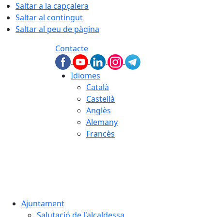
Saltar a la capçalera
Saltar al contingut
Saltar al peu de pàgina
Contacte
Idiomes
Català
Castellà
Anglès
Alemany
Francès
08.08.2026 | 15:12
Ajuntament
Salutació de l'alcaldessa