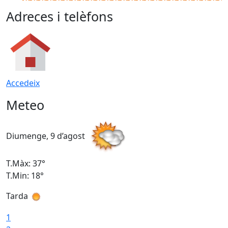
Adreces i telèfons
Accedeix
Meteo
Diumenge, 9 d’agost
D
T.Màx: 37°
T
T.Min: 18°
T
Tarda
T
1