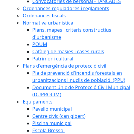
Convocatòries de personal - TANCADES
Ordenances reguladores i reglaments
Ordenances fiscals
Normativa urbanistica
Plans, mapes i criteris constructius
d'urbanisme
POUM
Catàleg de masies i cases rurals
Patrimoni cultural
Plans d'emergència de protecció civil
Pla de prevenció d'incendis forestals en
urbanitzacions i nuclis de població. (PPU)
Document únic de Protecció Civil Municipal
(DUPROCIM)
Equipaments
Pavelló municipal
Centre cívic (can gibert)
Piscina municipal
Escola Bressol