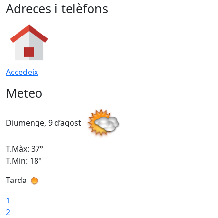
Adreces i telèfons
Accedeix
Meteo
Diumenge, 9 d’agost
D
T.Màx: 37°
T
T.Min: 18°
T
Tarda
T
1
2