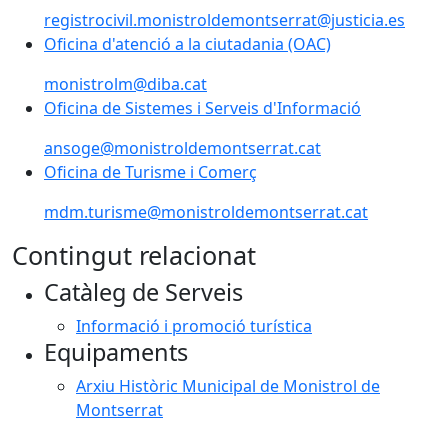
registrocivil.monistroldemontserrat@justicia.es
Oficina d'atenció a la ciutadania (OAC)
monistrolm@diba.cat
Oficina de Sistemes i Serveis d'Informació
ansoge@monistroldemontserrat.cat
Oficina de Turisme i Comerç
Oficina de Turisme i Comerç
mdm.turisme@monistroldemontserrat.cat
Contingut relacionat
Catàleg de Serveis
Informació i promoció turística
Equipaments
Arxiu Històric Municipal de Monistrol de
Montserrat